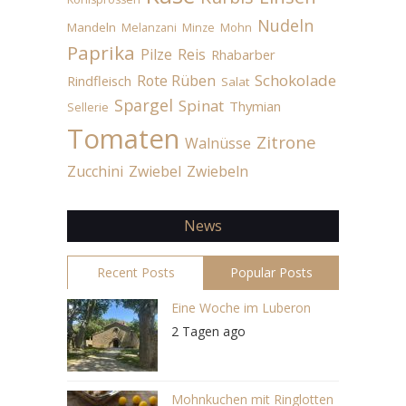
Nudeln
Mandeln
Melanzani
Minze
Mohn
Paprika
Pilze
Reis
Rhabarber
Schokolade
Rote Rüben
Rindfleisch
Salat
Spargel
Spinat
Thymian
Sellerie
Tomaten
Zitrone
Walnüsse
Zucchini
Zwiebel
Zwiebeln
News
Recent Posts
Popular Posts
Eine Woche im Luberon
2 Tagen ago
Mohnkuchen mit Ringlotten