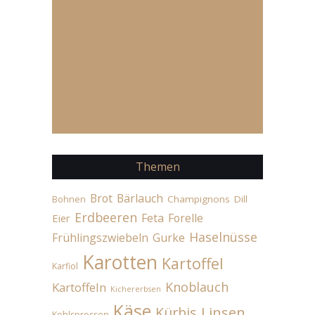
Themen
Brot
Bärlauch
Champignons
Dill
Bohnen
Erdbeeren
Feta
Forelle
Eier
Haselnüsse
Frühlingszwiebeln
Gurke
Karotten
Kartoffel
Karfiol
Knoblauch
Kartoffeln
Kichererbsen
Käse
Linsen
Kürbis
Kohlsprossen