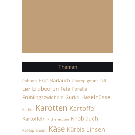
Themen
Brot
Bärlauch
Champignons
Dill
Bohnen
Erdbeeren
Feta
Forelle
Eier
Haselnüsse
Frühlingszwiebeln
Gurke
Karotten
Kartoffel
Karfiol
Knoblauch
Kartoffeln
Kichererbsen
Käse
Linsen
Kürbis
Kohlsprossen