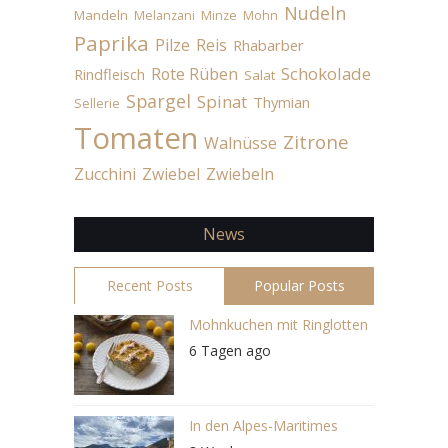
Nudeln
Mandeln
Melanzani
Minze
Mohn
Paprika
Pilze
Reis
Rhabarber
Schokolade
Rote Rüben
Rindfleisch
Salat
Spargel
Spinat
Thymian
Sellerie
Tomaten
Zitrone
Walnüsse
Zucchini
Zwiebel
Zwiebeln
News
Recent Posts
Popular Posts
Mohnkuchen mit Ringlotten
6 Tagen ago
In den Alpes-Maritimes