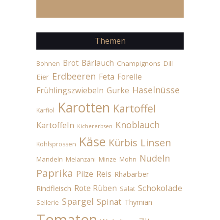
Themen
Brot
Bärlauch
Champignons
Dill
Bohnen
Erdbeeren
Feta
Forelle
Eier
Haselnüsse
Frühlingszwiebeln
Gurke
Karotten
Kartoffel
Karfiol
Knoblauch
Kartoffeln
Kichererbsen
Käse
Linsen
Kürbis
Kohlsprossen
Nudeln
Mandeln
Melanzani
Minze
Mohn
Paprika
Pilze
Reis
Rhabarber
Schokolade
Rote Rüben
Rindfleisch
Salat
Spargel
Spinat
Thymian
Sellerie
Tomaten