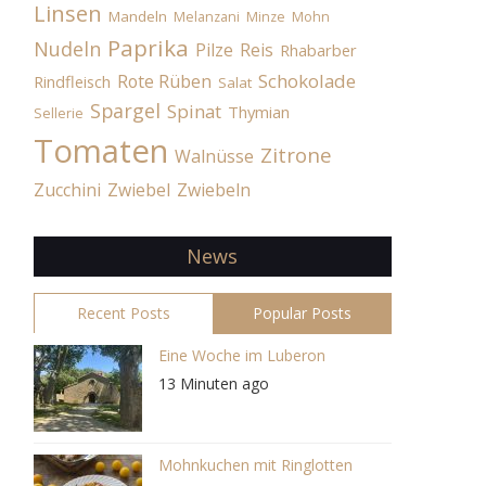
Linsen
Mandeln
Melanzani
Minze
Mohn
Paprika
Nudeln
Pilze
Reis
Rhabarber
Schokolade
Rote Rüben
Rindfleisch
Salat
Spargel
Spinat
Thymian
Sellerie
Tomaten
Zitrone
Walnüsse
Zucchini
Zwiebel
Zwiebeln
News
Recent Posts
Popular Posts
Eine Woche im Luberon
13 Minuten ago
Mohnkuchen mit Ringlotten