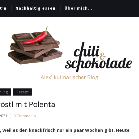
t’n
Nachhaltig essen
Über mich…
Alex' kulinarischer Blog
hling
Rezept
östl mit Polenta
 2021
0 Comments
, weil es den knackfrisch nur ein paar Wochen gibt. Heute