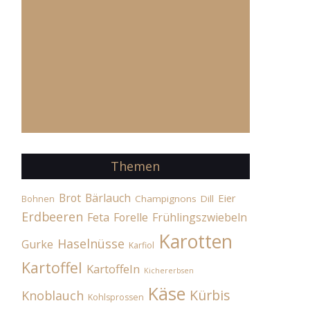
Themen
Brot
Bärlauch
Eier
Champignons
Dill
Bohnen
Erdbeeren
Feta
Forelle
Frühlingszwiebeln
Karotten
Haselnüsse
Gurke
Karfiol
Kartoffel
Kartoffeln
Kichererbsen
Käse
Kürbis
Knoblauch
Kohlsprossen