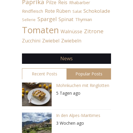
Paprika
Pilze
Reis
Rhabarber
Schokolade
Rote Rüben
Rindfleisch
Salat
Spargel
Spinat
Thymian
Sellerie
Tomaten
Zitrone
Walnüsse
Zucchini
Zwiebel
Zwiebeln
News
Recent Posts
Popular Posts
Mohnkuchen mit Ringlotten
5 Tagen ago
In den Alpes-Maritimes
3 Wochen ago