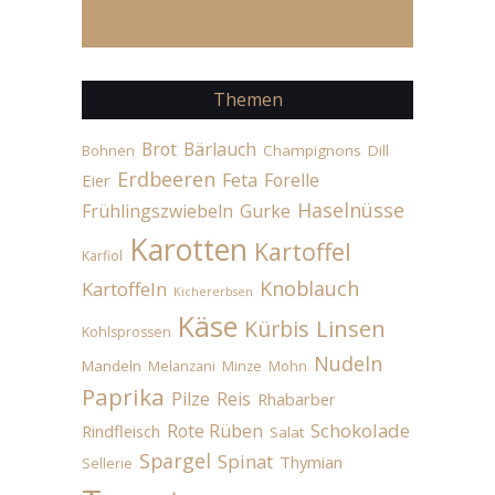
Themen
Brot
Bärlauch
Champignons
Dill
Bohnen
Erdbeeren
Feta
Forelle
Eier
Haselnüsse
Frühlingszwiebeln
Gurke
Karotten
Kartoffel
Karfiol
Knoblauch
Kartoffeln
Kichererbsen
Käse
Linsen
Kürbis
Kohlsprossen
Nudeln
Mandeln
Melanzani
Minze
Mohn
Paprika
Pilze
Reis
Rhabarber
Schokolade
Rote Rüben
Rindfleisch
Salat
Spargel
Spinat
Thymian
Sellerie