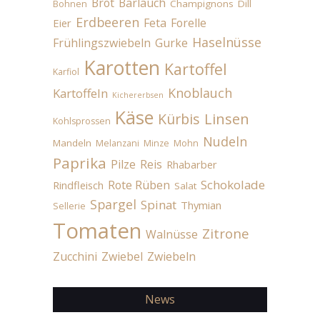
Brot
Bärlauch
Champignons
Dill
Bohnen
Erdbeeren
Feta
Forelle
Eier
Haselnüsse
Frühlingszwiebeln
Gurke
Karotten
Kartoffel
Karfiol
Knoblauch
Kartoffeln
Kichererbsen
Käse
Linsen
Kürbis
Kohlsprossen
Nudeln
Mandeln
Melanzani
Minze
Mohn
Paprika
Pilze
Reis
Rhabarber
Schokolade
Rote Rüben
Rindfleisch
Salat
Spargel
Spinat
Thymian
Sellerie
Tomaten
Zitrone
Walnüsse
Zucchini
Zwiebel
Zwiebeln
News