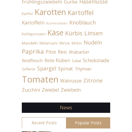
Haselnüsse
Frühlingszwiebeln
Gurke
Karotten
Kartoffel
Karfiol
Knoblauch
Kartoffeln
Kichererbsen
Käse
Linsen
Kürbis
Kohlsprossen
Nudeln
Mandeln
Melanzani
Minze
Mohn
Paprika
Pilze
Reis
Rhabarber
Schokolade
Rote Rüben
Rindfleisch
Salat
Spargel
Spinat
Thymian
Sellerie
Tomaten
Zitrone
Walnüsse
Zucchini
Zwiebel
Zwiebeln
News
Recent Posts
Popular Posts