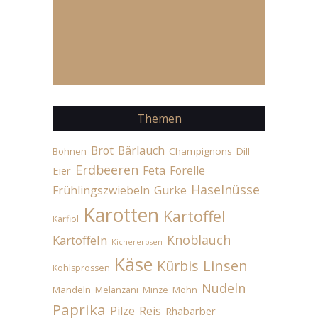
Themen
Brot
Bärlauch
Champignons
Dill
Bohnen
Erdbeeren
Feta
Forelle
Eier
Haselnüsse
Frühlingszwiebeln
Gurke
Karotten
Kartoffel
Karfiol
Knoblauch
Kartoffeln
Kichererbsen
Käse
Linsen
Kürbis
Kohlsprossen
Nudeln
Mandeln
Melanzani
Minze
Mohn
Paprika
Pilze
Reis
Rhabarber