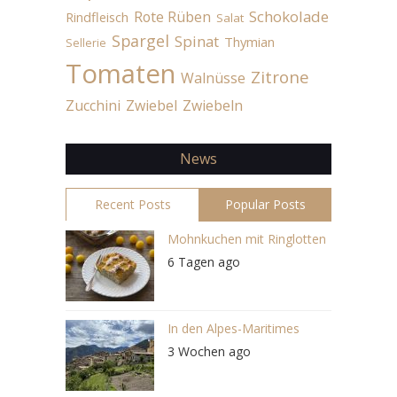
Schokolade
Rote Rüben
Rindfleisch
Salat
Spargel
Spinat
Thymian
Sellerie
Tomaten
Zitrone
Walnüsse
Zucchini
Zwiebel
Zwiebeln
News
Recent Posts
Popular Posts
Mohnkuchen mit Ringlotten
6 Tagen ago
In den Alpes-Maritimes
3 Wochen ago