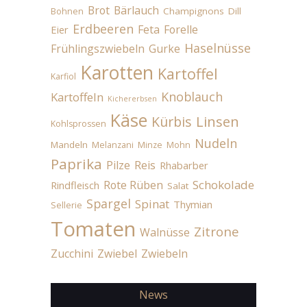
Brot
Bärlauch
Champignons
Dill
Bohnen
Erdbeeren
Feta
Forelle
Eier
Haselnüsse
Frühlingszwiebeln
Gurke
Karotten
Kartoffel
Karfiol
Knoblauch
Kartoffeln
Kichererbsen
Käse
Linsen
Kürbis
Kohlsprossen
Nudeln
Mandeln
Melanzani
Minze
Mohn
Paprika
Pilze
Reis
Rhabarber
Schokolade
Rote Rüben
Rindfleisch
Salat
Spargel
Spinat
Thymian
Sellerie
Tomaten
Zitrone
Walnüsse
Zucchini
Zwiebel
Zwiebeln
News