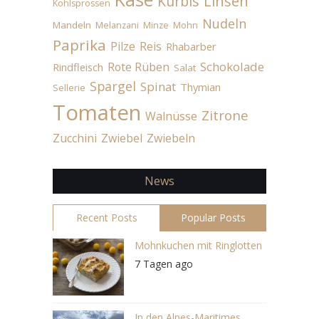
Linsen
Kürbis
Kohlsprossen
Nudeln
Mandeln
Melanzani
Minze
Mohn
Paprika
Pilze
Reis
Rhabarber
Schokolade
Rote Rüben
Rindfleisch
Salat
Spargel
Spinat
Thymian
Sellerie
Tomaten
Zitrone
Walnüsse
Zucchini
Zwiebel
Zwiebeln
News
Recent Posts
Popular Posts
Mohnkuchen mit Ringlotten
7 Tagen ago
In den Alpes-Maritimes