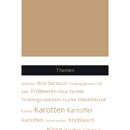
Themen
Brot
Bärlauch
Champignons
Dill
Bohnen
Erdbeeren
Feta
Forelle
Eier
Haselnüsse
Frühlingszwiebeln
Gurke
Karotten
Kartoffel
Karfiol
Knoblauch
Kartoffeln
Kichererbsen
Käse