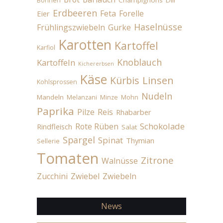
Bohnen
Erdbeeren
Feta
Forelle
Eier
Haselnüsse
Frühlingszwiebeln
Gurke
Karotten
Kartoffel
Karfiol
Knoblauch
Kartoffeln
Kichererbsen
Käse
Linsen
Kürbis
Kohlsprossen
Nudeln
Mandeln
Melanzani
Minze
Mohn
Paprika
Pilze
Reis
Rhabarber
Schokolade
Rote Rüben
Rindfleisch
Salat
Spargel
Spinat
Thymian
Sellerie
Tomaten
Zitrone
Walnüsse
Zucchini
Zwiebel
Zwiebeln
News