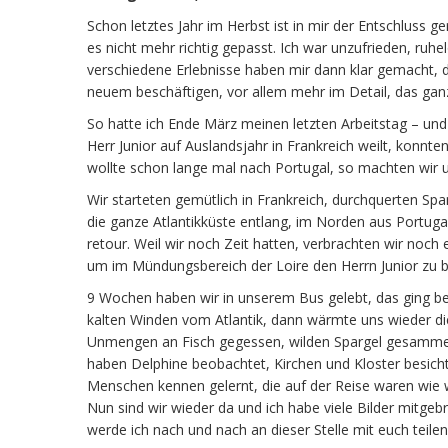
Schon letztes Jahr im Herbst ist in mir der Entschluss 
es nicht mehr richtig gepasst. Ich war unzufrieden, r
verschiedene Erlebnisse haben mir dann klar gemacht, 
neuem beschäftigen, vor allem mehr im Detail, das ganz
So hatte ich Ende März meinen letzten Arbeitstag – und
Herr Junior auf Auslandsjahr in Frankreich weilt, konnt
wollte schon lange mal nach Portugal, so machten wir 
Wir starteten gemütlich in Frankreich, durchquerten Sp
die ganze Atlantikküste entlang, im Norden aus Portug
retour. Weil wir noch Zeit hatten, verbrachten wir noch
um im Mündungsbereich der Loire den Herrn Junior zu 
9 Wochen haben wir in unserem Bus gelebt, das ging be
kalten Winden vom Atlantik, dann wärmte uns wieder di
Unmengen an Fisch gegessen, wilden Spargel gesammel
haben Delphine beobachtet, Kirchen und Kloster besich
Menschen kennen gelernt, die auf der Reise waren wie w
Nun sind wir wieder da und ich habe viele Bilder mitge
werde ich nach und nach an dieser Stelle mit euch teilen