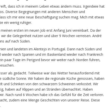
gereift, dass ich in meinem Leben etwas ändern muss. Irgendwie hat
uhelos. Diverse Begegnungen mit anderen Menschen und
dass ich mir eine neue Beschäftigung suchen mag. Mich mit etwas
e ein wenig ruhiger.
 meinen ersten im neuen Job erst Anfang Juni vereinbart. Da der
en wir die Gelegenheit nutzen und über 9 Wochen verreisen. André
uns auf nach Süden.
anien und landeten im Alentejo in Portugal. Dann nach Süden und
al wieder nach Spanien und im Baskenland wieder nach Frankreich
 ein paar Tage im Perigord bevor wir weiter nach Norden fuhren,
besuchen.
sser als gedacht. Teilweise war das Wetter herausfordernd mit
e südliche Sonne. Wir haben die regionale Küche genossen, haben
t und Schinken von den schwarzem Schweinen verkostet. Wir
tig, haben auf Klippen und an Stränden übernachtet. Haben
ir. Nach rund 6 Wochen habe ich das Gefühl für die Zeit verloren.
bracht, zudem eine Menge Geschichten von unserer Reise. Diese
.