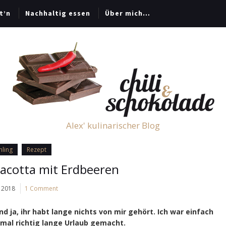
t’n
Nachhaltig essen
Über mich…
Alex' kulinarischer Blog
hling
Rezept
acotta mit Erdbeeren
i 2018
1 Comment
 ja, ihr habt lange nichts von mir gehört. Ich war einfach
 mal richtig lange Urlaub gemacht.