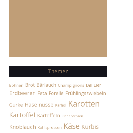
Themen
Brot
Bärlauch
Eier
Champignons
Dill
Bohnen
Erdbeeren
Feta
Forelle
Frühlingszwiebeln
Karotten
Haselnüsse
Gurke
Karfiol
Kartoffel
Kartoffeln
Kichererbsen
Käse
Kürbis
Knoblauch
Kohlsprossen