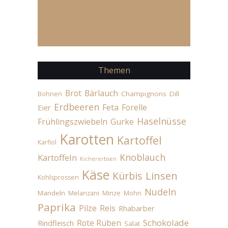
Themen
Brot
Bärlauch
Champignons
Dill
Bohnen
Erdbeeren
Feta
Forelle
Eier
Haselnüsse
Frühlingszwiebeln
Gurke
Karotten
Kartoffel
Karfiol
Knoblauch
Kartoffeln
Kichererbsen
Käse
Linsen
Kürbis
Kohlsprossen
Nudeln
Mandeln
Melanzani
Minze
Mohn
Paprika
Pilze
Reis
Rhabarber
Schokolade
Rote Rüben
Rindfleisch
Salat