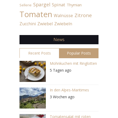
Spargel
Spinat
Thymian
Sellerie
Tomaten
Zitrone
Walnüsse
Zucchini
Zwiebel
Zwiebeln
News
Recent Posts
Popular Posts
Mohnkuchen mit Ringlotten
5 Tagen ago
In den Alpes-Maritimes
3 Wochen ago
Tomatensalat mit roten