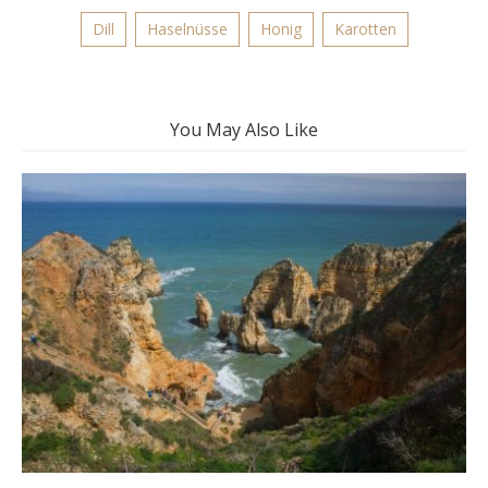
Dill
Haselnüsse
Honig
Karotten
You May Also Like