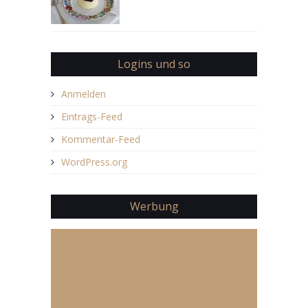
Logins und so
Anmelden
Eintrags-Feed
Kommentar-Feed
WordPress.org
Werbung