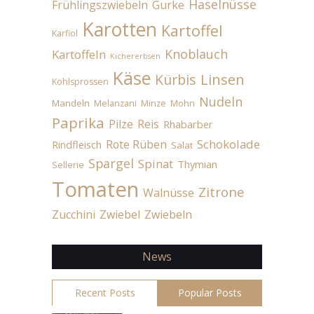
Haselnüsse
Frühlingszwiebeln
Gurke
Karotten
Kartoffel
Karfiol
Knoblauch
Kartoffeln
Kichererbsen
Käse
Linsen
Kürbis
Kohlsprossen
Nudeln
Mandeln
Melanzani
Minze
Mohn
Paprika
Pilze
Reis
Rhabarber
Schokolade
Rote Rüben
Rindfleisch
Salat
Spargel
Spinat
Thymian
Sellerie
Tomaten
Zitrone
Walnüsse
Zucchini
Zwiebel
Zwiebeln
News
Recent Posts
Popular Posts