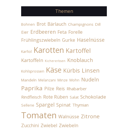
Themen
Brot
Bärlauch
Champignons
Dill
Bohnen
Erdbeeren
Feta
Forelle
Eier
Haselnüsse
Frühlingszwiebeln
Gurke
Karotten
Kartoffel
Karfiol
Knoblauch
Kartoffeln
Kichererbsen
Käse
Linsen
Kürbis
Kohlsprossen
Nudeln
Mandeln
Melanzani
Minze
Mohn
Paprika
Pilze
Reis
Rhabarber
Schokolade
Rote Rüben
Rindfleisch
Salat
Spargel
Spinat
Thymian
Sellerie
Tomaten
Zitrone
Walnüsse
Zucchini
Zwiebel
Zwiebeln