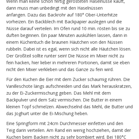
Wenn man keine schon fertig gerösteten Haselnüsse kauft,
dann muss man unbedingt mit den Haselnüssen
anfangen. Dazu das Backrohr auf 180° Ober-Unterhitze
vorheizen. Ein Backblech mit Backpapier auslegen und die
Nüsse darauf verteilen. Im Ofen rund 10 min. rösten bis sie zu
duften beginnen. Ein paar Minuten auskühlen lassen, dann in
einem Küchentuch die braunen Häutchen von den Nüssen
rubbeln. Dabei ist es egal, wenn sich nicht alle Häutchen lösen.
Der Großteil sollte runter sein! Die Nüsse im Mixer nicht zu
fein hacken, hier lieber in mehreren Portionen, damit sie eben
nicht den Mixer verkleben und das Ganze zu fein wird.
Für den Kuchen die Eier mit dem Zucker schaumig rühren. Die
Vanilleschote längs aufschneiden und das Mark herauskratzen,
zu der Ei-Zuckermischung geben. Das Mehl mit dem
Backpulver und dem Salz vermischen. Die Butter in einem
kleinen Topf schmelzen. Abwechselnd das Mehl, die Butter und
das Joghurt unter die Ei-Mischung heben.
Eine Springform mit 24cm Durchmesser einfetten und den
Teig darin verteilen. Am Rand ein wenig hochziehen, damit der
Kuchen beim Backen nicht zu sehr bombiert wird. Bei 180°C