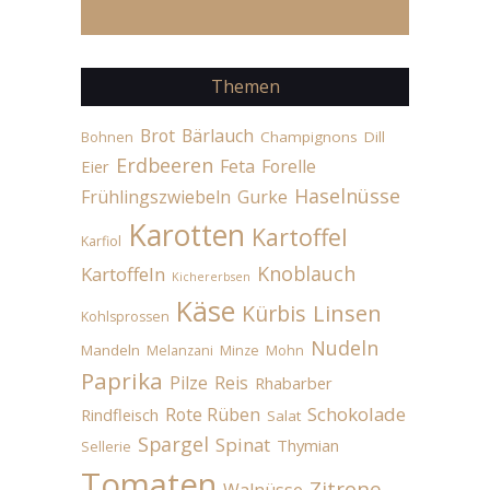
Themen
Brot
Bärlauch
Champignons
Dill
Bohnen
Erdbeeren
Feta
Forelle
Eier
Haselnüsse
Frühlingszwiebeln
Gurke
Karotten
Kartoffel
Karfiol
Knoblauch
Kartoffeln
Kichererbsen
Käse
Linsen
Kürbis
Kohlsprossen
Nudeln
Mandeln
Melanzani
Minze
Mohn
Paprika
Pilze
Reis
Rhabarber
Schokolade
Rote Rüben
Rindfleisch
Salat
Spargel
Spinat
Thymian
Sellerie
Tomaten
Zitrone
Walnüsse