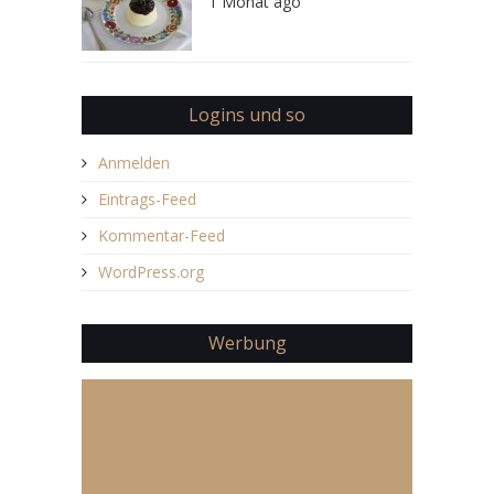
1 Monat ago
Logins und so
Anmelden
Eintrags-Feed
Kommentar-Feed
WordPress.org
Werbung