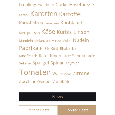
Haselnüsse
Frühlingszwiebeln
Gurke
Karotten
Kartoffel
Karfiol
Knoblauch
Kartoffeln
Kichererbsen
Käse
Linsen
Kürbis
Kohlsprossen
Nudeln
Mandeln
Melanzani
Minze
Mohn
Paprika
Pilze
Reis
Rhabarber
Schokolade
Rote Rüben
Rindfleisch
Salat
Spargel
Spinat
Thymian
Sellerie
Tomaten
Zitrone
Walnüsse
Zucchini
Zwiebel
Zwiebeln
News
Recent Posts
Popular Posts